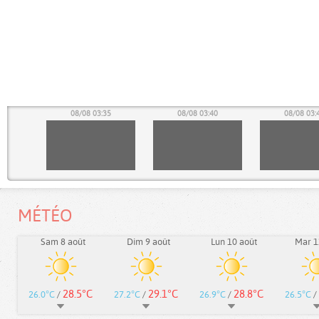
30
08/08 03:35
08/08 03:40
08/08 03:
MÉTÉO
Sam 8 août
Dim 9 août
Lun 10 août
Mar 1
28.5°C
29.1°C
28.8°C
26.0°C
/
27.2°C
/
26.9°C
/
26.5°C
/