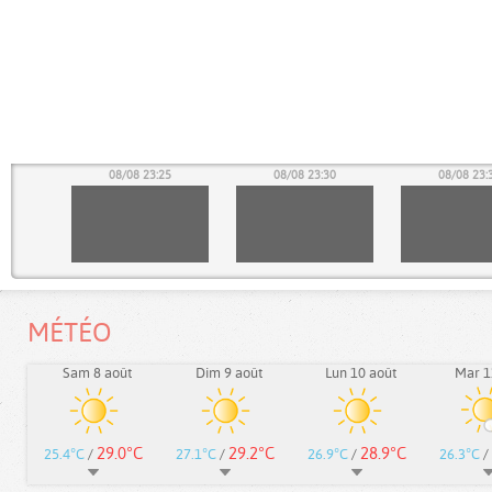
20
08/08 23:25
08/08 23:30
08/08 23:
MÉTÉO
Sam 8 août
Dim 9 août
Lun 10 août
Mar 1
29.0°C
29.2°C
28.9°C
25.4°C
/
27.1°C
/
26.9°C
/
26.3°C
/