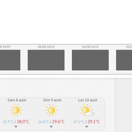
8 04:05
06/08 04:10
06/08 04:15
06/
Sam 8 août
Dim 9 août
Lun 10 août
28.0°C
29.6°C
29.1°C
25.7°C
/
26.8°C
/
27.2°C
/