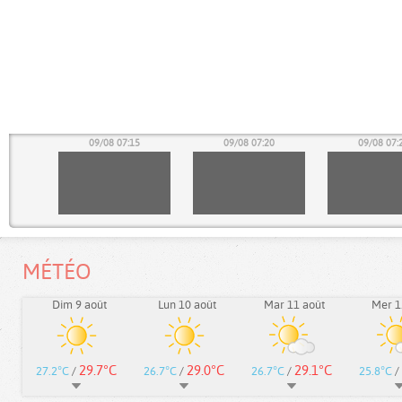
10
09/08 07:15
09/08 07:20
09/08 07:
MÉTÉO
Dim 9 août
Lun 10 août
Mar 11 août
Mer 1
29.7°C
29.0°C
29.1°C
27.2°C
/
26.7°C
/
26.7°C
/
25.8°C
/