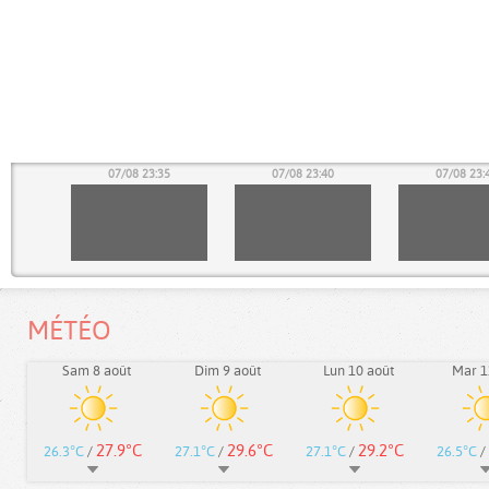
30
07/08 23:35
07/08 23:40
07/08 23:
MÉTÉO
Sam 8 août
Dim 9 août
Lun 10 août
Mar 1
27.9°C
29.6°C
29.2°C
26.3°C
/
27.1°C
/
27.1°C
/
26.5°C
/