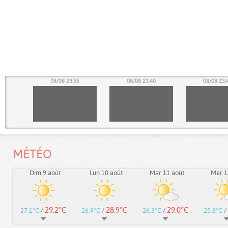
30
08/08 23:35
08/08 23:40
08/08 23:
MÉTÉO
Dim 9 août
Lun 10 août
Mar 11 août
Mer 1
29.2°C
28.9°C
29.0°C
27.1°C
/
26.9°C
/
26.3°C
/
25.8°C
/