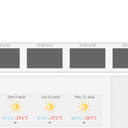
8 22:20
07/08 22:25
07/08 22:30
07/
Dim 9 août
Lun 10 août
Mar 11 août
29.6°C
29.2°C
28.7°C
27.1°C
/
27.1°C
/
26.5°C
/