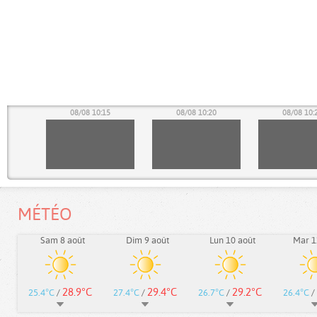
10
08/08 10:15
08/08 10:20
08/08 10:
MÉTÉO
Sam 8 août
Dim 9 août
Lun 10 août
Mar 1
28.9°C
29.4°C
29.2°C
25.4°C
/
27.4°C
/
26.7°C
/
26.4°C
/