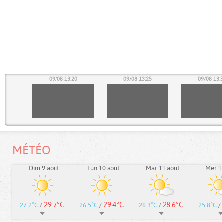
15
09/08 13:20
09/08 13:25
09/08 13:
MÉTÉO
Dim 9 août
Lun 10 août
Mar 11 août
Mer 1
29.7°C
29.4°C
28.6°C
27.2°C
/
26.5°C
/
26.3°C
/
25.8°C
/