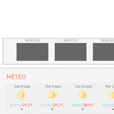
45
08/08 15:50
08/08 15:55
08/08 16:
MÉTÉO
Sam 8 août
Dim 9 août
Lun 10 août
Mar 1
29.2°C
29.2°C
28.9°C
25.4°C
/
27.2°C
/
26.8°C
/
26.3°C
/