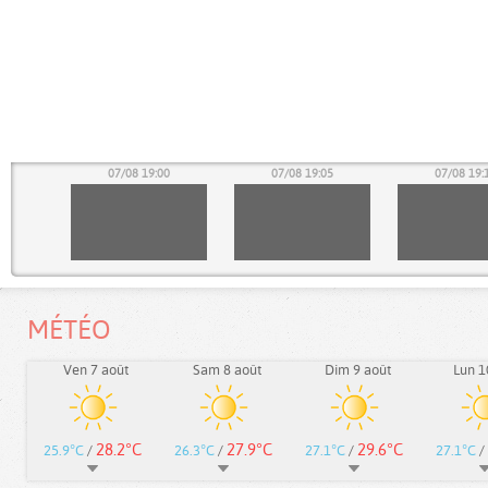
55
07/08 19:00
07/08 19:05
07/08 19:
MÉTÉO
Ven 7 août
Sam 8 août
Dim 9 août
Lun 1
28.2°C
27.9°C
29.6°C
25.9°C
/
26.3°C
/
27.1°C
/
27.1°C
/