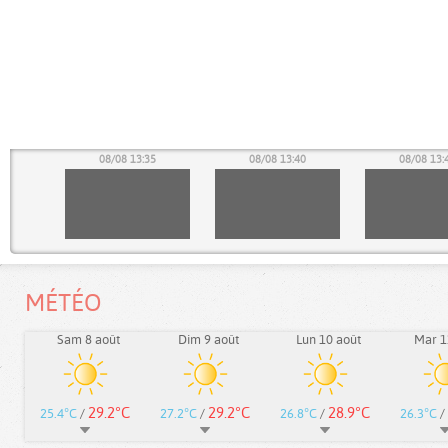
30
08/08 13:35
08/08 13:40
08/08 13:
MÉTÉO
Sam 8 août
Dim 9 août
Lun 10 août
Mar 1
29.2°C
29.2°C
28.9°C
25.4°C
/
27.2°C
/
26.8°C
/
26.3°C
/