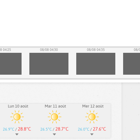
8 04:25
08/08 04:30
08/08 04:35
08/
Lun 10 août
Mar 11 août
Mer 12 août
28.8°C
28.7°C
27.6°C
26.9°C
/
26.5°C
/
26.0°C
/