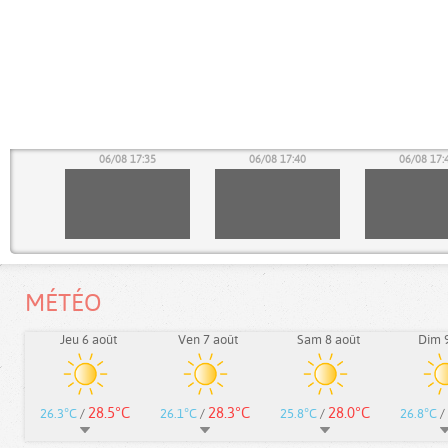
30
06/08 17:35
06/08 17:40
06/08 17:
MÉTÉO
Jeu 6 août
Ven 7 août
Sam 8 août
Dim 9
28.5°C
28.3°C
28.0°C
26.3°C
/
26.1°C
/
25.8°C
/
26.8°C
/