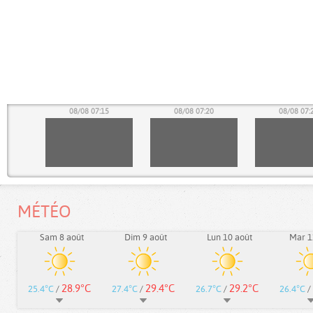
10
08/08 07:15
08/08 07:20
08/08 07:
MÉTÉO
Sam 8 août
Dim 9 août
Lun 10 août
Mar 1
28.9°C
29.4°C
29.2°C
25.4°C
/
27.4°C
/
26.7°C
/
26.4°C
/