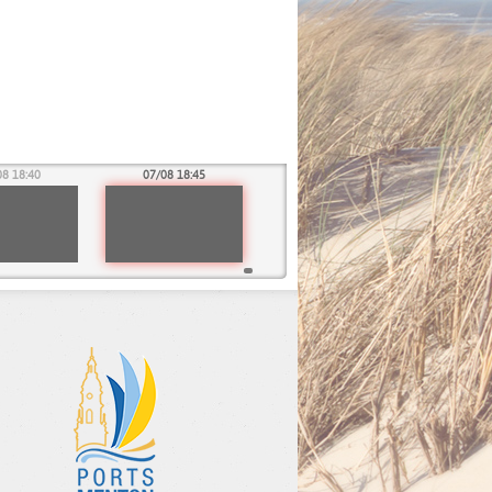
08 18:40
07/08 18:45