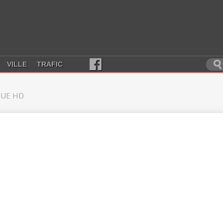
VILLE
TRAFIC
UE HD