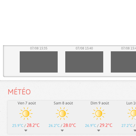
30
07/08 15:35
07/08 15:40
07/08 15:
MÉTÉO
Ven 7 août
Sam 8 août
Dim 9 août
Lun 1
28.2°C
28.0°C
29.2°C
25.9°C
/
26.2°C
/
26.9°C
/
27.2°C
/