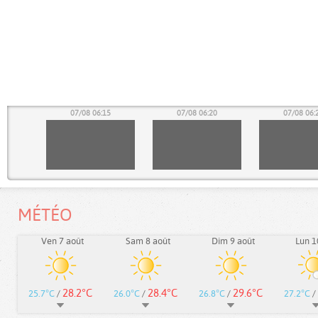
10
07/08 06:15
07/08 06:20
07/08 06:
MÉTÉO
Ven 7 août
Sam 8 août
Dim 9 août
Lun 1
28.2°C
28.4°C
29.6°C
25.7°C
/
26.0°C
/
26.8°C
/
27.2°C
/