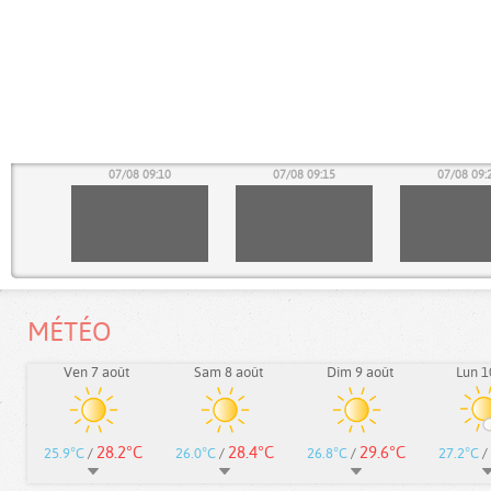
05
07/08 09:10
07/08 09:15
07/08 09:
MÉTÉO
Ven 7 août
Sam 8 août
Dim 9 août
Lun 1
28.2°C
28.4°C
29.6°C
25.9°C
/
26.0°C
/
26.8°C
/
27.2°C
/