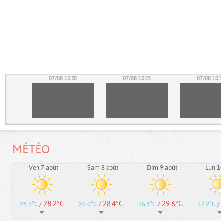
15
07/08 10:20
07/08 10:25
07/08 10:
MÉTÉO
Ven 7 août
Sam 8 août
Dim 9 août
Lun 1
28.2°C
28.4°C
29.6°C
25.9°C
/
26.0°C
/
26.8°C
/
27.2°C
/