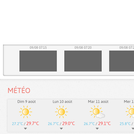
10
09/08 07:15
09/08 07:20
09/08 07:
MÉTÉO
Dim 9 août
Lun 10 août
Mar 11 août
Mer 1
29.7°C
29.0°C
29.1°C
27.2°C
/
26.7°C
/
26.7°C
/
25.8°C
/