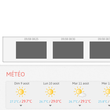
20
09/08 08:25
09/08 08:30
09/08 08:
MÉTÉO
Dim 9 août
Lun 10 août
Mar 11 août
Mer 1
29.7°C
29.0°C
29.1°C
27.2°C
/
26.7°C
/
26.7°C
/
25.8°C
/