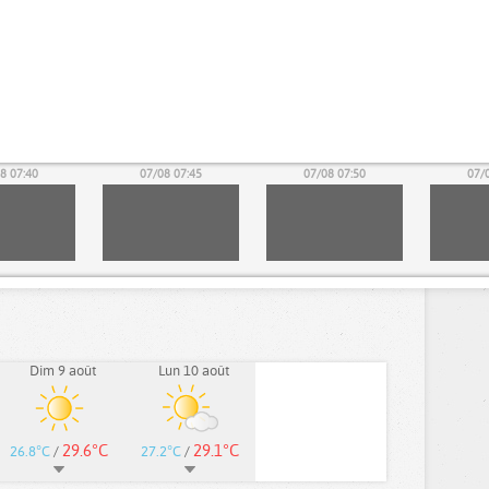
8 07:40
07/08 07:45
07/08 07:50
07/
Dim 9 août
Lun 10 août
29.6°C
29.1°C
26.8°C
/
27.2°C
/