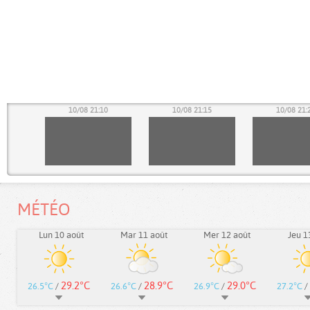
05
10/08 21:10
10/08 21:15
10/08 21:
MÉTÉO
Lun 10 août
Mar 11 août
Mer 12 août
Jeu 1
29.2°C
28.9°C
29.0°C
26.5°C
/
26.6°C
/
26.9°C
/
27.2°C
/