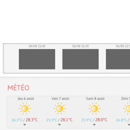
35
06/08 21:40
06/08 21:45
06/08 21:
MÉTÉO
Jeu 6 août
Ven 7 août
Sam 8 août
Dim 9
28.3°C
28.1°C
28.0°C
26.3°C
/
25.9°C
/
25.9°C
/
26.8°C
/