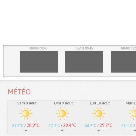
35
08/08 08:40
08/08 08:45
08/08 08:
MÉTÉO
Sam 8 août
Dim 9 août
Lun 10 août
Mar 1
28.9°C
29.4°C
29.2°C
25.4°C
/
27.4°C
/
26.7°C
/
26.4°C
/