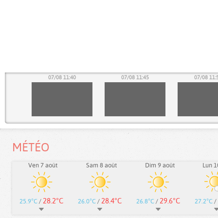
35
07/08 11:40
07/08 11:45
07/08 11:
MÉTÉO
Ven 7 août
Sam 8 août
Dim 9 août
Lun 1
28.2°C
28.4°C
29.6°C
25.9°C
/
26.0°C
/
26.8°C
/
27.2°C
/