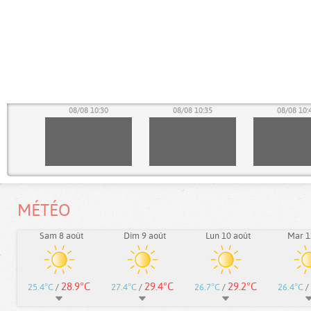
25
08/08 10:30
08/08 10:35
08/08 10:
MÉTÉO
Sam 8 août
Dim 9 août
Lun 10 août
Mar 1
28.9°C
29.4°C
29.2°C
25.4°C
/
27.4°C
/
26.7°C
/
26.4°C
/