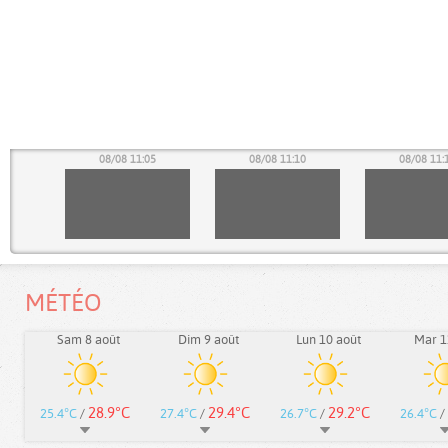
00
08/08 11:05
08/08 11:10
08/08 11:
MÉTÉO
Sam 8 août
Dim 9 août
Lun 10 août
Mar 1
28.9°C
29.4°C
29.2°C
25.4°C
/
27.4°C
/
26.7°C
/
26.4°C
/