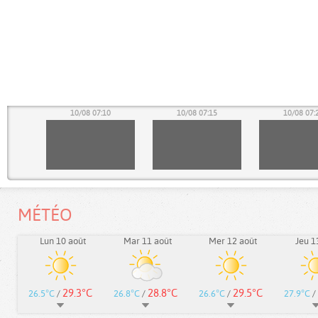
05
10/08 07:10
10/08 07:15
10/08 07:
MÉTÉO
Lun 10 août
Mar 11 août
Mer 12 août
Jeu 1
29.3°C
28.8°C
29.5°C
26.5°C
/
26.8°C
/
26.6°C
/
27.9°C
/