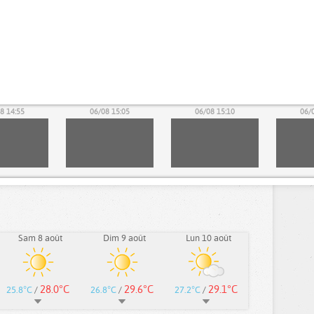
8 14:55
06/08 15:05
06/08 15:10
06/
Sam 8 août
Dim 9 août
Lun 10 août
28.0°C
29.6°C
29.1°C
25.8°C
/
26.8°C
/
27.2°C
/