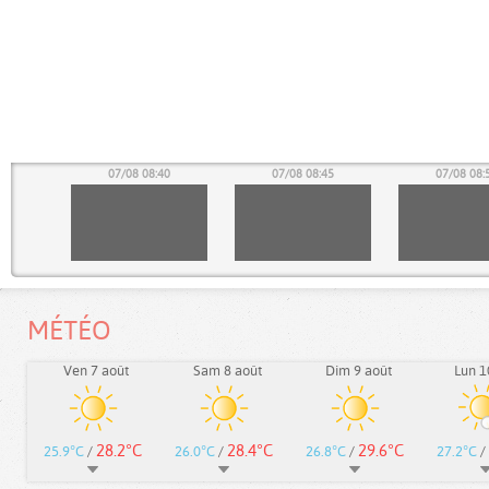
35
07/08 08:40
07/08 08:45
07/08 08:
MÉTÉO
Ven 7 août
Sam 8 août
Dim 9 août
Lun 1
28.2°C
28.4°C
29.6°C
25.9°C
/
26.0°C
/
26.8°C
/
27.2°C
/