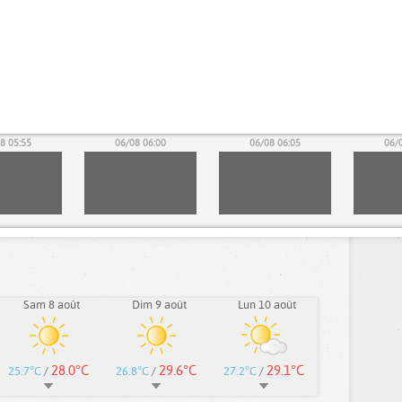
8 05:55
06/08 06:00
06/08 06:05
06/
Sam 8 août
Dim 9 août
Lun 10 août
28.0°C
29.6°C
29.1°C
25.7°C
/
26.8°C
/
27.2°C
/