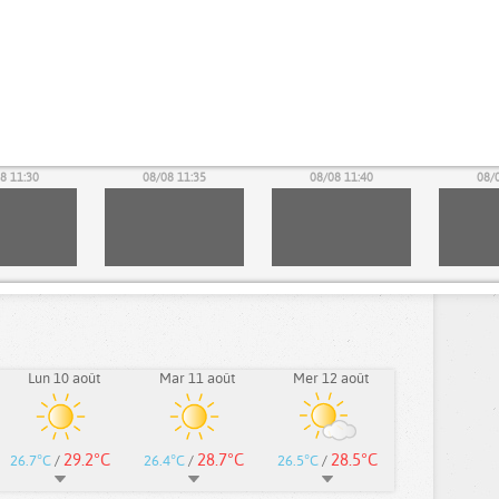
8 11:30
08/08 11:35
08/08 11:40
08/
Lun 10 août
Mar 11 août
Mer 12 août
29.2°C
28.7°C
28.5°C
26.7°C
/
26.4°C
/
26.5°C
/