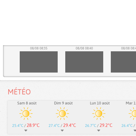
30
08/08 08:35
08/08 08:40
08/08 08:
MÉTÉO
Sam 8 août
Dim 9 août
Lun 10 août
Mar 1
28.9°C
29.4°C
29.2°C
25.4°C
/
27.4°C
/
26.7°C
/
26.4°C
/