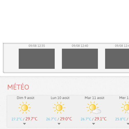
30
09/08 12:35
09/08 12:40
09/08 12:
MÉTÉO
Dim 9 août
Lun 10 août
Mar 11 août
Mer 1
29.7°C
29.0°C
29.1°C
27.2°C
/
26.7°C
/
26.7°C
/
25.8°C
/