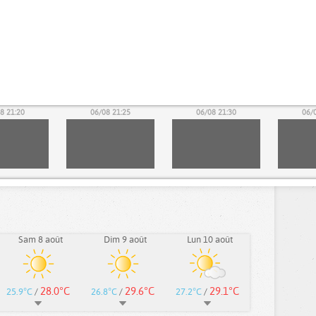
8 21:20
06/08 21:25
06/08 21:30
06/
Sam 8 août
Dim 9 août
Lun 10 août
28.0°C
29.6°C
29.1°C
25.9°C
/
26.8°C
/
27.2°C
/