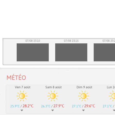
05
07/08 23:10
07/08 23:15
07/08 23:
MÉTÉO
Ven 7 août
Sam 8 août
Dim 9 août
Lun 1
28.2°C
27.9°C
29.6°C
25.9°C
/
26.3°C
/
27.1°C
/
27.1°C
/