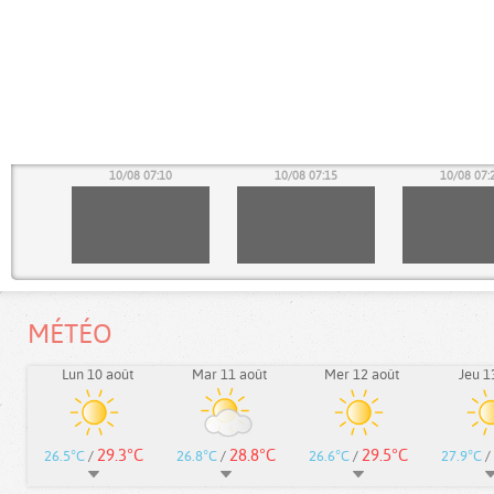
05
10/08 07:10
10/08 07:15
10/08 07:
MÉTÉO
Lun 10 août
Mar 11 août
Mer 12 août
Jeu 1
29.3°C
28.8°C
29.5°C
26.5°C
/
26.8°C
/
26.6°C
/
27.9°C
/