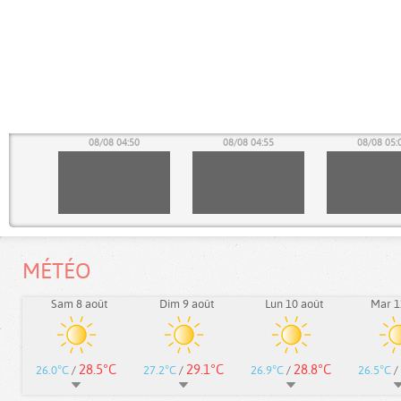
45
08/08 04:50
08/08 04:55
08/08 05:
MÉTÉO
Sam 8 août
Dim 9 août
Lun 10 août
Mar 1
28.5°C
29.1°C
28.8°C
26.0°C
/
27.2°C
/
26.9°C
/
26.5°C
/