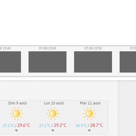
8 22:40
07/08 22:45
07/08 22:50
07/
Dim 9 août
Lun 10 août
Mar 11 août
29.6°C
29.2°C
28.7°C
27.1°C
/
27.1°C
/
26.5°C
/