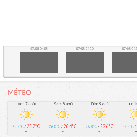
00
07/08 04:05
07/08 04:10
07/08 04:
MÉTÉO
Ven 7 août
Sam 8 août
Dim 9 août
Lun 1
28.2°C
28.4°C
29.6°C
25.7°C
/
26.0°C
/
26.8°C
/
27.2°C
/