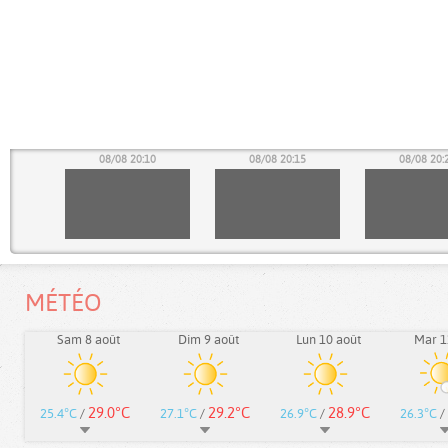
05
08/08 20:10
08/08 20:15
08/08 20:
MÉTÉO
Sam 8 août
Dim 9 août
Lun 10 août
Mar 1
29.0°C
29.2°C
28.9°C
25.4°C
/
27.1°C
/
26.9°C
/
26.3°C
/