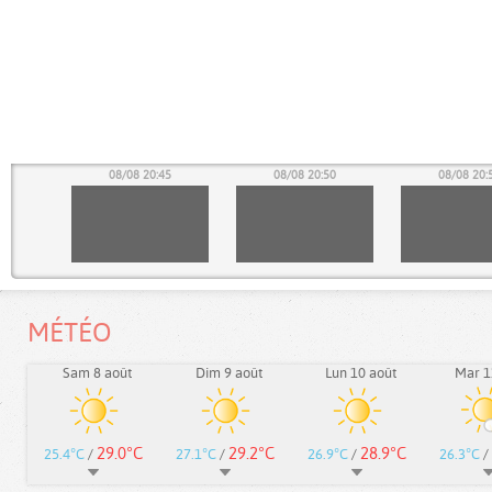
40
08/08 20:45
08/08 20:50
08/08 20:
MÉTÉO
Sam 8 août
Dim 9 août
Lun 10 août
Mar 1
29.0°C
29.2°C
28.9°C
25.4°C
/
27.1°C
/
26.9°C
/
26.3°C
/