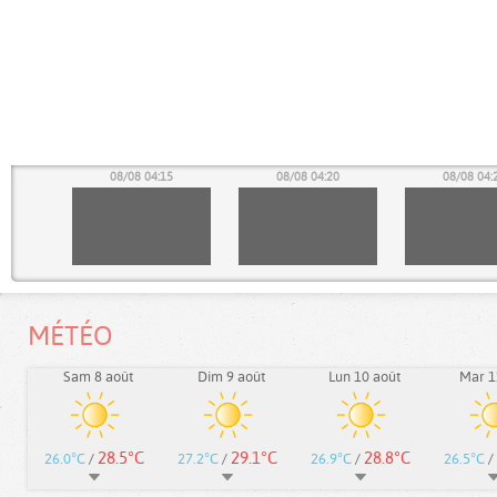
10
08/08 04:15
08/08 04:20
08/08 04:
MÉTÉO
Sam 8 août
Dim 9 août
Lun 10 août
Mar 1
28.5°C
29.1°C
28.8°C
26.0°C
/
27.2°C
/
26.9°C
/
26.5°C
/