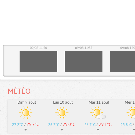
45
09/08 11:50
09/08 11:55
09/08 12:
MÉTÉO
Dim 9 août
Lun 10 août
Mar 11 août
Mer 1
29.7°C
29.0°C
29.1°C
27.2°C
/
26.7°C
/
26.7°C
/
25.8°C
/