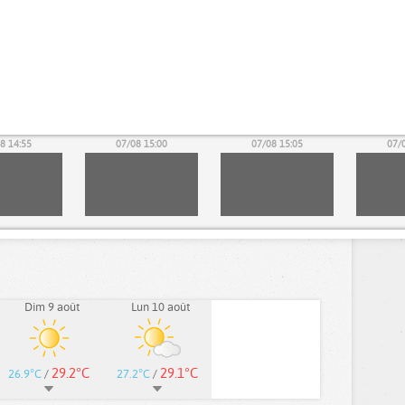
8 14:55
07/08 15:00
07/08 15:05
07/
Dim 9 août
Lun 10 août
29.2°C
29.1°C
26.9°C
/
27.2°C
/