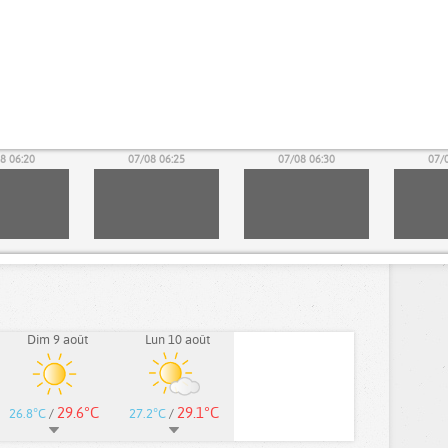
8 06:20
07/08 06:25
07/08 06:30
07/
Dim 9 août
Lun 10 août
29.6°C
29.1°C
26.8°C
/
27.2°C
/