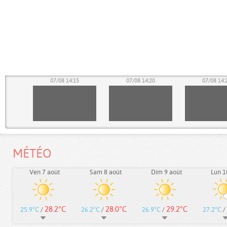
10
07/08 14:15
07/08 14:20
07/08 14:
MÉTÉO
Ven 7 août
Sam 8 août
Dim 9 août
Lun 1
28.2°C
28.0°C
29.2°C
25.9°C
/
26.2°C
/
26.9°C
/
27.2°C
/