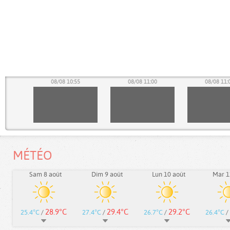
50
08/08 10:55
08/08 11:00
08/08 11:
MÉTÉO
Sam 8 août
Dim 9 août
Lun 10 août
Mar 1
28.9°C
29.4°C
29.2°C
25.4°C
/
27.4°C
/
26.7°C
/
26.4°C
/